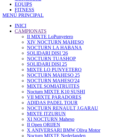
EQUIPS
FITNESS
MENÚ PRINCIPAL
INICI
CAMPIONATS
II MIXTE LoPunyetero
XIV NOCTURN MAHESO
NOCTURN LA HABANA
SOLIDARI DISI '26
NOCTURN TUASHOP
SOLIDARI DISI 25
MIXTE LO PUNYETERO
NOCTURN MAHESO 25
NOCTURN MAHESO'24
MIXTE SOMIATRUITES
Nocturn MIXTE K10 SUSHI
VII MIXTE PARADORES
ADIDAS PADEL TOUR
NOCTURN RENAULT J.GARAU
MIXTE ITZURUN
XI NOCTURN Maheso
II Open ORIJEN
X ANIVERSARI BMW Oliva Motor
Nocturn MIXTE Nederlanden