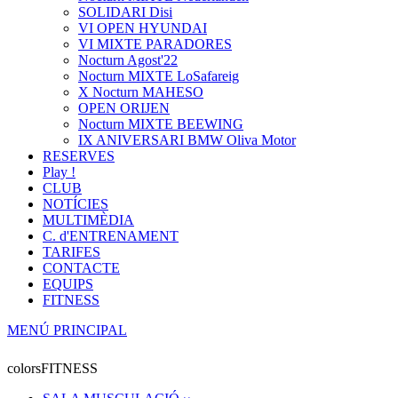
SOLIDARI Disi
VI OPEN HYUNDAI
VI MIXTE PARADORES
Nocturn Agost'22
Nocturn MIXTE LoSafareig
X Nocturn MAHESO
OPEN ORIJEN
Nocturn MIXTE BEEWING
IX ANIVERSARI BMW Oliva Motor
RESERVES
Play !
CLUB
NOTÍCIES
MULTIMÈDIA
C. d'ENTRENAMENT
TARIFES
CONTACTE
EQUIPS
FITNESS
MENÚ PRINCIPAL
colorsFITNESS