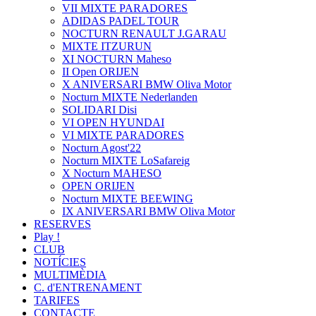
VII MIXTE PARADORES
ADIDAS PADEL TOUR
NOCTURN RENAULT J.GARAU
MIXTE ITZURUN
XI NOCTURN Maheso
II Open ORIJEN
X ANIVERSARI BMW Oliva Motor
Nocturn MIXTE Nederlanden
SOLIDARI Disi
VI OPEN HYUNDAI
VI MIXTE PARADORES
Nocturn Agost'22
Nocturn MIXTE LoSafareig
X Nocturn MAHESO
OPEN ORIJEN
Nocturn MIXTE BEEWING
IX ANIVERSARI BMW Oliva Motor
RESERVES
Play !
CLUB
NOTÍCIES
MULTIMÈDIA
C. d'ENTRENAMENT
TARIFES
CONTACTE