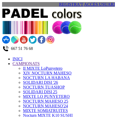
REGISTRA'T
ACCÉS USUARI
667 51 76 68
INICI
CAMPIONATS
II MIXTE LoPunyetero
XIV NOCTURN MAHESO
NOCTURN LA HABANA
SOLIDARI DISI '26
NOCTURN TUASHOP
SOLIDARI DISI 25
MIXTE LO PUNYETERO
NOCTURN MAHESO 25
NOCTURN MAHESO'24
MIXTE SOMIATRUITES
Nocturn MIXTE K10 SUSHI