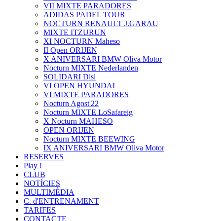
VII MIXTE PARADORES
ADIDAS PADEL TOUR
NOCTURN RENAULT J.GARAU
MIXTE ITZURUN
XI NOCTURN Maheso
II Open ORIJEN
X ANIVERSARI BMW Oliva Motor
Nocturn MIXTE Nederlanden
SOLIDARI Disi
VI OPEN HYUNDAI
VI MIXTE PARADORES
Nocturn Agost'22
Nocturn MIXTE LoSafareig
X Nocturn MAHESO
OPEN ORIJEN
Nocturn MIXTE BEEWING
IX ANIVERSARI BMW Oliva Motor
RESERVES
Play !
CLUB
NOTÍCIES
MULTIMÈDIA
C. d'ENTRENAMENT
TARIFES
CONTACTE