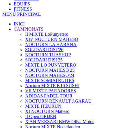
EQUIPS
FITNESS
MENÚ PRINCIPAL
INICI
CAMPIONATS
II MIXTE LoPunyetero
XIV NOCTURN MAHESO
NOCTURN LA HABANA
SOLIDARI DISI '26
NOCTURN TUASHOP
SOLIDARI DISI 25
MIXTE LO PUNYETERO
NOCTURN MAHESO 25
NOCTURN MAHESO'24
MIXTE SOMIATRUITES
Nocturn MIXTE K10 SUSHI
VII MIXTE PARADORES
ADIDAS PADEL TOUR
NOCTURN RENAULT J.GARAU
MIXTE ITZURUN
XI NOCTURN Maheso
II Open ORIJEN
X ANIVERSARI BMW Oliva Motor
Nocturn MIXTE Nederlanden