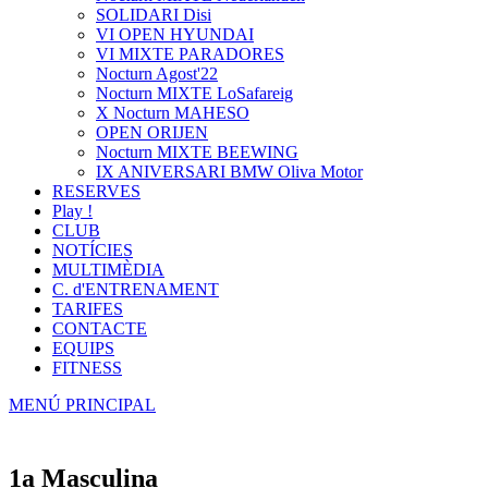
SOLIDARI Disi
VI OPEN HYUNDAI
VI MIXTE PARADORES
Nocturn Agost'22
Nocturn MIXTE LoSafareig
X Nocturn MAHESO
OPEN ORIJEN
Nocturn MIXTE BEEWING
IX ANIVERSARI BMW Oliva Motor
RESERVES
Play !
CLUB
NOTÍCIES
MULTIMÈDIA
C. d'ENTRENAMENT
TARIFES
CONTACTE
EQUIPS
FITNESS
MENÚ PRINCIPAL
1a Masculina