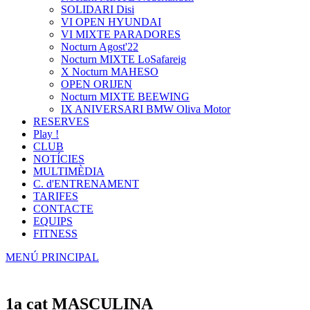
SOLIDARI Disi
VI OPEN HYUNDAI
VI MIXTE PARADORES
Nocturn Agost'22
Nocturn MIXTE LoSafareig
X Nocturn MAHESO
OPEN ORIJEN
Nocturn MIXTE BEEWING
IX ANIVERSARI BMW Oliva Motor
RESERVES
Play !
CLUB
NOTÍCIES
MULTIMÈDIA
C. d'ENTRENAMENT
TARIFES
CONTACTE
EQUIPS
FITNESS
MENÚ PRINCIPAL
1a cat MASCULINA