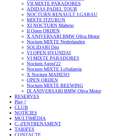
VII MIXTE PARADORES
ADIDAS PADEL TOUR
NOCTURN RENAULT J.GARAU
MIXTE ITZURUN
XI NOCTURN Maheso
II Open ORIJEN
X ANIVERSARI BMW Oliva Motor
Nocturn MIXTE Nederlanden
SOLIDARI Disi
VI OPEN HYUNDAI
VI MIXTE PARADORES
Nocturn Agost'22
Nocturn MIXTE LoSafareig
X Nocturn MAHESO
OPEN ORIJEN
Nocturn MIXTE BEEWING
IX ANIVERSARI BMW Oliva Motor
RESERVES
Play !
CLUB
NOTÍCIES
MULTIMÈDIA
C. d'ENTRENAMENT
TARIFES
CONTACTE