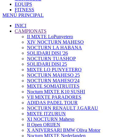
EQUIPS
FITNESS
MENÚ PRINCIPAL
INICI
CAMPIONATS
II MIXTE LoPunyetero
XIV NOCTURN MAHESO
NOCTURN LA HABANA
SOLIDARI DISI '26
NOCTURN TUASHOP
SOLIDARI DISI 25
MIXTE LO PUNYETERO
NOCTURN MAHESO 25
NOCTURN MAHESO'24
MIXTE SOMIATRUITES
Nocturn MIXTE K10 SUSHI
VII MIXTE PARADORES
ADIDAS PADEL TOUR
NOCTURN RENAULT J.GARAU
MIXTE ITZURUN
XI NOCTURN Maheso
II Open ORIJEN
X ANIVERSARI BMW Oliva Motor
Nocturn MIXTE Nederlanden