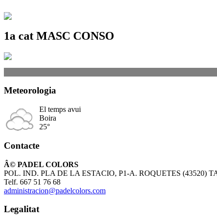
1a cat MASC CONSO
Meteorologia
El temps avui
Boira
25°
Contacte
Â© PADEL COLORS
POL. IND. PLA DE LA ESTACIO, P1-A. ROQUETES (43520)
Telf. 667 51 76 68
administracion@padelcolors.com
Legalitat