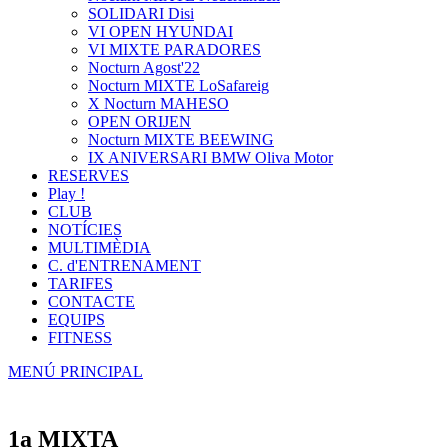
SOLIDARI Disi
VI OPEN HYUNDAI
VI MIXTE PARADORES
Nocturn Agost'22
Nocturn MIXTE LoSafareig
X Nocturn MAHESO
OPEN ORIJEN
Nocturn MIXTE BEEWING
IX ANIVERSARI BMW Oliva Motor
RESERVES
Play !
CLUB
NOTÍCIES
MULTIMÈDIA
C. d'ENTRENAMENT
TARIFES
CONTACTE
EQUIPS
FITNESS
MENÚ PRINCIPAL
1a MIXTA