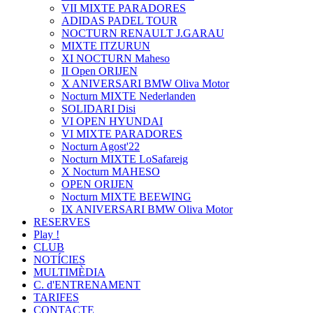
VII MIXTE PARADORES
ADIDAS PADEL TOUR
NOCTURN RENAULT J.GARAU
MIXTE ITZURUN
XI NOCTURN Maheso
II Open ORIJEN
X ANIVERSARI BMW Oliva Motor
Nocturn MIXTE Nederlanden
SOLIDARI Disi
VI OPEN HYUNDAI
VI MIXTE PARADORES
Nocturn Agost'22
Nocturn MIXTE LoSafareig
X Nocturn MAHESO
OPEN ORIJEN
Nocturn MIXTE BEEWING
IX ANIVERSARI BMW Oliva Motor
RESERVES
Play !
CLUB
NOTÍCIES
MULTIMÈDIA
C. d'ENTRENAMENT
TARIFES
CONTACTE