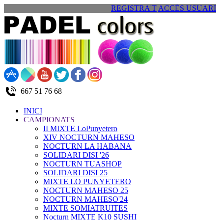
REGISTRA'T
ACCÉS USUARI
667 51 76 68
INICI
CAMPIONATS
II MIXTE LoPunyetero
XIV NOCTURN MAHESO
NOCTURN LA HABANA
SOLIDARI DISI '26
NOCTURN TUASHOP
SOLIDARI DISI 25
MIXTE LO PUNYETERO
NOCTURN MAHESO 25
NOCTURN MAHESO'24
MIXTE SOMIATRUITES
Nocturn MIXTE K10 SUSHI