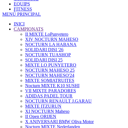
EQUIPS
FITNESS
MENÚ PRINCIPAL
INICI
CAMPIONATS
II MIXTE LoPunyetero
XIV NOCTURN MAHESO
NOCTURN LA HABANA
SOLIDARI DISI '26
NOCTURN TUASHOP
SOLIDARI DISI 25
MIXTE LO PUNYETERO
NOCTURN MAHESO 25
NOCTURN MAHESO'24
MIXTE SOMIATRUITES
Nocturn MIXTE K10 SUSHI
VII MIXTE PARADORES
ADIDAS PADEL TOUR
NOCTURN RENAULT J.GARAU
MIXTE ITZURUN
XI NOCTURN Maheso
II Open ORIJEN
X ANIVERSARI BMW Oliva Motor
Nocturn MIXTE Nederlanden