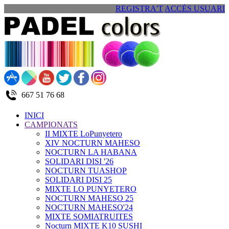
REGISTRA'T
ACCÉS USUARI
667 51 76 68
INICI
CAMPIONATS
II MIXTE LoPunyetero
XIV NOCTURN MAHESO
NOCTURN LA HABANA
SOLIDARI DISI '26
NOCTURN TUASHOP
SOLIDARI DISI 25
MIXTE LO PUNYETERO
NOCTURN MAHESO 25
NOCTURN MAHESO'24
MIXTE SOMIATRUITES
Nocturn MIXTE K10 SUSHI