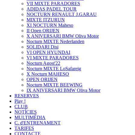
VII MIXTE PARADORES
ADIDAS PADEL TOUR
NOCTURN RENAULT J.GARAU
MIXTE ITZURUN
XI NOCTURN Maheso
II Open ORIJEN
X ANIVERSARI BMW Oliva Motor
Nocturn MIXTE Nederlanden
SOLIDARI Disi
VI OPEN HYUNDAI
VI MIXTE PARADORES
Nocturn Agost'22
Nocturn MIXTE LoSafareig
X Nocturn MAHESO
OPEN ORIJEN
Nocturn MIXTE BEEWING
IX ANIVERSARI BMW Oliva Motor
RESERVES
Play !
CLUB
NOTÍCIES
MULTIMÈDIA
C. d'ENTRENAMENT
TARIFES
CONTACTE