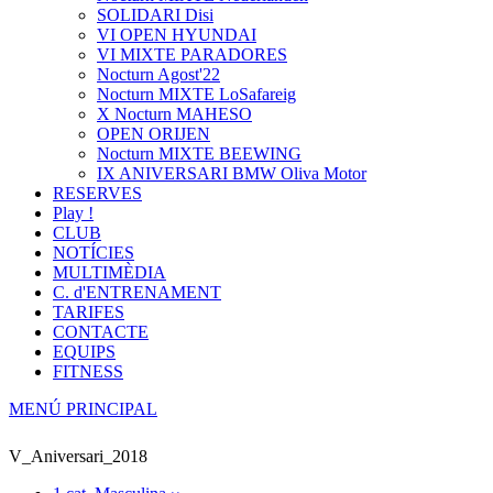
SOLIDARI Disi
VI OPEN HYUNDAI
VI MIXTE PARADORES
Nocturn Agost'22
Nocturn MIXTE LoSafareig
X Nocturn MAHESO
OPEN ORIJEN
Nocturn MIXTE BEEWING
IX ANIVERSARI BMW Oliva Motor
RESERVES
Play !
CLUB
NOTÍCIES
MULTIMÈDIA
C. d'ENTRENAMENT
TARIFES
CONTACTE
EQUIPS
FITNESS
MENÚ PRINCIPAL
V_Aniversari_2018