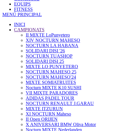
EQUIPS
FITNESS
MENÚ PRINCIPAL
INICI
CAMPIONATS
II MIXTE LoPunyetero
XIV NOCTURN MAHESO
NOCTURN LA HABANA
SOLIDARI DISI '26
NOCTURN TUASHOP
SOLIDARI DISI 25
MIXTE LO PUNYETERO
NOCTURN MAHESO 25
NOCTURN MAHESO'24
MIXTE SOMIATRUITES
Nocturn MIXTE K10 SUSHI
VII MIXTE PARADORES
ADIDAS PADEL TOUR
NOCTURN RENAULT J.GARAU
MIXTE ITZURUN
XI NOCTURN Maheso
II Open ORIJEN
X ANIVERSARI BMW Oliva Motor
Nocturn MIXTE Nederlanden