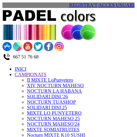
REGISTRA'T
ACCÉS USUARI
667 51 76 68
INICI
CAMPIONATS
II MIXTE LoPunyetero
XIV NOCTURN MAHESO
NOCTURN LA HABANA
SOLIDARI DISI '26
NOCTURN TUASHOP
SOLIDARI DISI 25
MIXTE LO PUNYETERO
NOCTURN MAHESO 25
NOCTURN MAHESO'24
MIXTE SOMIATRUITES
Nocturn MIXTE K10 SUSHI