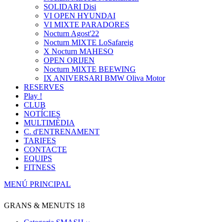
SOLIDARI Disi
VI OPEN HYUNDAI
VI MIXTE PARADORES
Nocturn Agost'22
Nocturn MIXTE LoSafareig
X Nocturn MAHESO
OPEN ORIJEN
Nocturn MIXTE BEEWING
IX ANIVERSARI BMW Oliva Motor
RESERVES
Play !
CLUB
NOTÍCIES
MULTIMÈDIA
C. d'ENTRENAMENT
TARIFES
CONTACTE
EQUIPS
FITNESS
MENÚ PRINCIPAL
GRANS & MENUTS 18