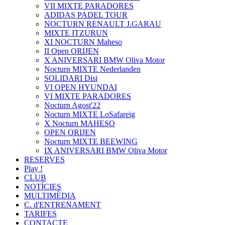
VII MIXTE PARADORES
ADIDAS PADEL TOUR
NOCTURN RENAULT J.GARAU
MIXTE ITZURUN
XI NOCTURN Maheso
II Open ORIJEN
X ANIVERSARI BMW Oliva Motor
Nocturn MIXTE Nederlanden
SOLIDARI Disi
VI OPEN HYUNDAI
VI MIXTE PARADORES
Nocturn Agost'22
Nocturn MIXTE LoSafareig
X Nocturn MAHESO
OPEN ORIJEN
Nocturn MIXTE BEEWING
IX ANIVERSARI BMW Oliva Motor
RESERVES
Play !
CLUB
NOTÍCIES
MULTIMÈDIA
C. d'ENTRENAMENT
TARIFES
CONTACTE