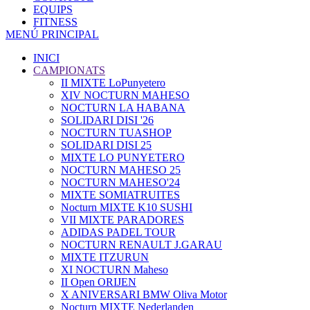
EQUIPS
FITNESS
MENÚ PRINCIPAL
INICI
CAMPIONATS
II MIXTE LoPunyetero
XIV NOCTURN MAHESO
NOCTURN LA HABANA
SOLIDARI DISI '26
NOCTURN TUASHOP
SOLIDARI DISI 25
MIXTE LO PUNYETERO
NOCTURN MAHESO 25
NOCTURN MAHESO'24
MIXTE SOMIATRUITES
Nocturn MIXTE K10 SUSHI
VII MIXTE PARADORES
ADIDAS PADEL TOUR
NOCTURN RENAULT J.GARAU
MIXTE ITZURUN
XI NOCTURN Maheso
II Open ORIJEN
X ANIVERSARI BMW Oliva Motor
Nocturn MIXTE Nederlanden