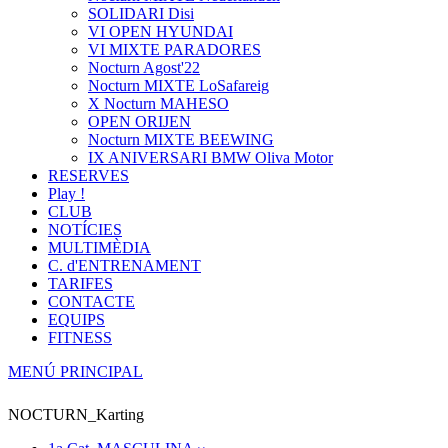
SOLIDARI Disi
VI OPEN HYUNDAI
VI MIXTE PARADORES
Nocturn Agost'22
Nocturn MIXTE LoSafareig
X Nocturn MAHESO
OPEN ORIJEN
Nocturn MIXTE BEEWING
IX ANIVERSARI BMW Oliva Motor
RESERVES
Play !
CLUB
NOTÍCIES
MULTIMÈDIA
C. d'ENTRENAMENT
TARIFES
CONTACTE
EQUIPS
FITNESS
MENÚ PRINCIPAL
NOCTURN_Karting