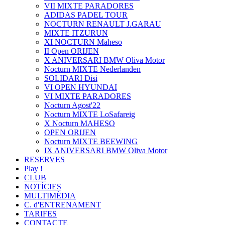
VII MIXTE PARADORES
ADIDAS PADEL TOUR
NOCTURN RENAULT J.GARAU
MIXTE ITZURUN
XI NOCTURN Maheso
II Open ORIJEN
X ANIVERSARI BMW Oliva Motor
Nocturn MIXTE Nederlanden
SOLIDARI Disi
VI OPEN HYUNDAI
VI MIXTE PARADORES
Nocturn Agost'22
Nocturn MIXTE LoSafareig
X Nocturn MAHESO
OPEN ORIJEN
Nocturn MIXTE BEEWING
IX ANIVERSARI BMW Oliva Motor
RESERVES
Play !
CLUB
NOTÍCIES
MULTIMÈDIA
C. d'ENTRENAMENT
TARIFES
CONTACTE