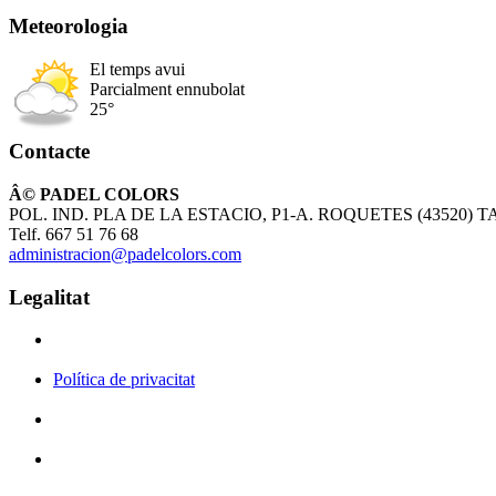
Meteorologia
El temps avui
Parcialment ennubolat
25°
Contacte
Â© PADEL COLORS
POL. IND. PLA DE LA ESTACIO, P1-A. ROQUETES (43520)
Telf. 667 51 76 68
administracion@padelcolors.com
Legalitat
Política de privacitat