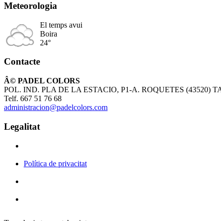
Meteorologia
El temps avui
Boira
24°
Contacte
Â© PADEL COLORS
POL. IND. PLA DE LA ESTACIO, P1-A. ROQUETES (43520)
Telf. 667 51 76 68
administracion@padelcolors.com
Legalitat
Política de privacitat