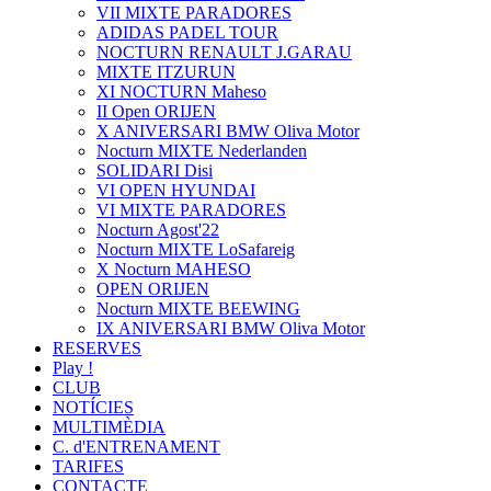
VII MIXTE PARADORES
ADIDAS PADEL TOUR
NOCTURN RENAULT J.GARAU
MIXTE ITZURUN
XI NOCTURN Maheso
II Open ORIJEN
X ANIVERSARI BMW Oliva Motor
Nocturn MIXTE Nederlanden
SOLIDARI Disi
VI OPEN HYUNDAI
VI MIXTE PARADORES
Nocturn Agost'22
Nocturn MIXTE LoSafareig
X Nocturn MAHESO
OPEN ORIJEN
Nocturn MIXTE BEEWING
IX ANIVERSARI BMW Oliva Motor
RESERVES
Play !
CLUB
NOTÍCIES
MULTIMÈDIA
C. d'ENTRENAMENT
TARIFES
CONTACTE