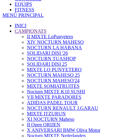
EQUIPS
FITNESS
MENÚ PRINCIPAL
INICI
CAMPIONATS
II MIXTE LoPunyetero
XIV NOCTURN MAHESO
NOCTURN LA HABANA
SOLIDARI DISI '26
NOCTURN TUASHOP
SOLIDARI DISI 25
MIXTE LO PUNYETERO
NOCTURN MAHESO 25
NOCTURN MAHESO'24
MIXTE SOMIATRUITES
Nocturn MIXTE K10 SUSHI
VII MIXTE PARADORES
ADIDAS PADEL TOUR
NOCTURN RENAULT J.GARAU
MIXTE ITZURUN
XI NOCTURN Maheso
II Open ORIJEN
X ANIVERSARI BMW Oliva Motor
Nocturn MIXTE Nederlanden