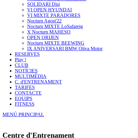
SOLIDARI Disi
VI OPEN HYUNDAI
VI MIXTE PARADORES
Nocturn Agost'22
Nocturn MIXTE LoSafareig
X Nocturn MAHESO
OPEN ORIJEN
Nocturn MIXTE BEEWING
IX ANIVERSARI BMW Oliva Motor
RESERVES
Play !
CLUB
NOTÍCIES
MULTIMÈDIA
C. d'ENTRENAMENT
TARIFES
CONTACTE
EQUIPS
FITNESS
MENÚ PRINCIPAL
Centre d'Entrenament