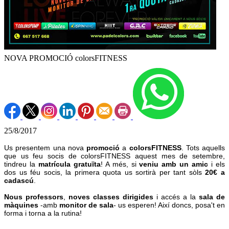
NOVA PROMOCIÓ colorsFITNESS
25/8/2017
Us presentem una nova
promoció
a
colorsFITNESS
. Tots aquells
que us feu socis de colorsFITNESS aquest mes de setembre,
tindreu la
matrícula gratuïta
! A més, si
veniu amb un amic
i els
dos us féu socis, la primera quota us sortirà per tant sòls
20€ a
cadascú
.
Nous professors
,
noves classes dirigides
i accés a la
sala de
màquines
-amb
monitor de sala
- us esperen! Així doncs, posa't en
forma i torna a la rutina!