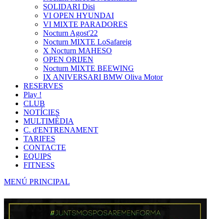
SOLIDARI Disi
VI OPEN HYUNDAI
VI MIXTE PARADORES
Nocturn Agost'22
Nocturn MIXTE LoSafareig
X Nocturn MAHESO
OPEN ORIJEN
Nocturn MIXTE BEEWING
IX ANIVERSARI BMW Oliva Motor
RESERVES
Play !
CLUB
NOTÍCIES
MULTIMÈDIA
C. d'ENTRENAMENT
TARIFES
CONTACTE
EQUIPS
FITNESS
MENÚ PRINCIPAL