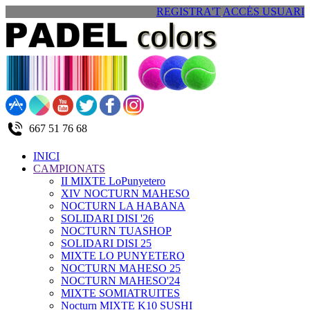
REGISTRA'T
ACCÉS USUARI
667 51 76 68
INICI
CAMPIONATS
II MIXTE LoPunyetero
XIV NOCTURN MAHESO
NOCTURN LA HABANA
SOLIDARI DISI '26
NOCTURN TUASHOP
SOLIDARI DISI 25
MIXTE LO PUNYETERO
NOCTURN MAHESO 25
NOCTURN MAHESO'24
MIXTE SOMIATRUITES
Nocturn MIXTE K10 SUSHI