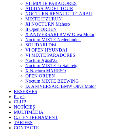
VII MIXTE PARADORES
ADIDAS PADEL TOUR
NOCTURN RENAULT J.GARAU
MIXTE ITZURUN
XI NOCTURN Maheso
II Open ORIJEN
X ANIVERSARI BMW Oliva Motor
Nocturn MIXTE Nederlanden
SOLIDARI Disi
VI OPEN HYUNDAI
VI MIXTE PARADORES
Nocturn Agost'22
Nocturn MIXTE LoSafareig
X Nocturn MAHESO
OPEN ORIJEN
Nocturn MIXTE BEEWING
IX ANIVERSARI BMW Oliva Motor
RESERVES
Play !
CLUB
NOTÍCIES
MULTIMÈDIA
C. d'ENTRENAMENT
TARIFES
CONTACTE