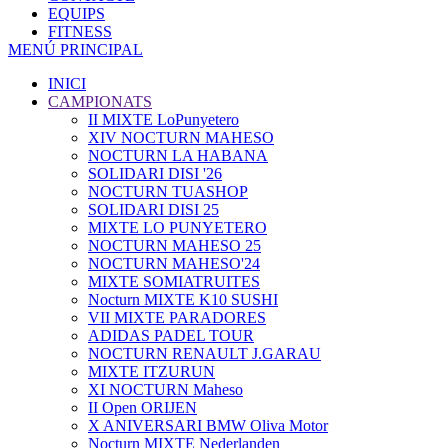
EQUIPS
FITNESS
MENÚ PRINCIPAL
INICI
CAMPIONATS
II MIXTE LoPunyetero
XIV NOCTURN MAHESO
NOCTURN LA HABANA
SOLIDARI DISI '26
NOCTURN TUASHOP
SOLIDARI DISI 25
MIXTE LO PUNYETERO
NOCTURN MAHESO 25
NOCTURN MAHESO'24
MIXTE SOMIATRUITES
Nocturn MIXTE K10 SUSHI
VII MIXTE PARADORES
ADIDAS PADEL TOUR
NOCTURN RENAULT J.GARAU
MIXTE ITZURUN
XI NOCTURN Maheso
II Open ORIJEN
X ANIVERSARI BMW Oliva Motor
Nocturn MIXTE Nederlanden