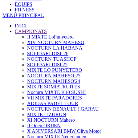
EQUIPS
FITNESS
MENÚ PRINCIPAL
INICI
CAMPIONATS
II MIXTE LoPunyetero
XIV NOCTURN MAHESO
NOCTURN LA HABANA
SOLIDARI DISI '26
NOCTURN TUASHOP
SOLIDARI DISI 25
MIXTE LO PUNYETERO
NOCTURN MAHESO 25
NOCTURN MAHESO'24
MIXTE SOMIATRUITES
Nocturn MIXTE K10 SUSHI
VII MIXTE PARADORES
ADIDAS PADEL TOUR
NOCTURN RENAULT J.GARAU
MIXTE ITZURUN
XI NOCTURN Maheso
II Open ORIJEN
X ANIVERSARI BMW Oliva Motor
Nocturn MIXTE Nederlanden