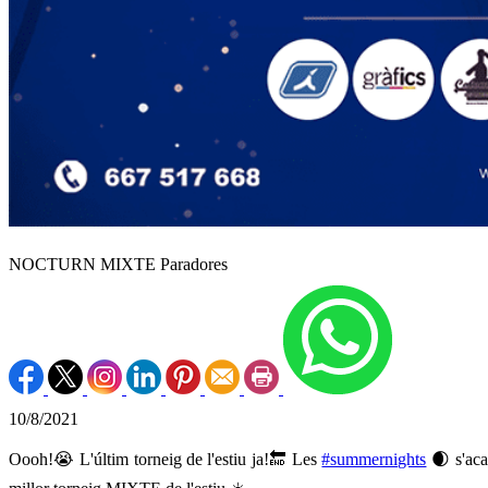
NOCTURN MIXTE Paradores
10/8/2021
Oooh!😭 L'últim torneig de l'estiu ja!🔚 Les
#summernights
🌒 s'aca