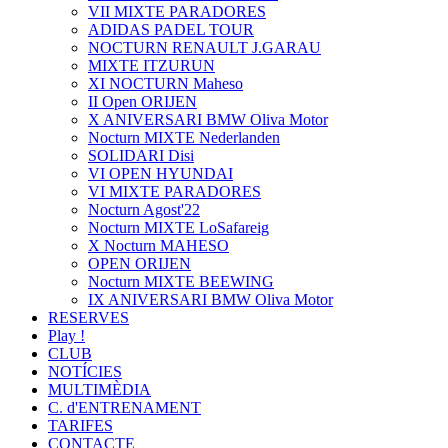
VII MIXTE PARADORES
ADIDAS PADEL TOUR
NOCTURN RENAULT J.GARAU
MIXTE ITZURUN
XI NOCTURN Maheso
II Open ORIJEN
X ANIVERSARI BMW Oliva Motor
Nocturn MIXTE Nederlanden
SOLIDARI Disi
VI OPEN HYUNDAI
VI MIXTE PARADORES
Nocturn Agost'22
Nocturn MIXTE LoSafareig
X Nocturn MAHESO
OPEN ORIJEN
Nocturn MIXTE BEEWING
IX ANIVERSARI BMW Oliva Motor
RESERVES
Play !
CLUB
NOTÍCIES
MULTIMÈDIA
C. d'ENTRENAMENT
TARIFES
CONTACTE