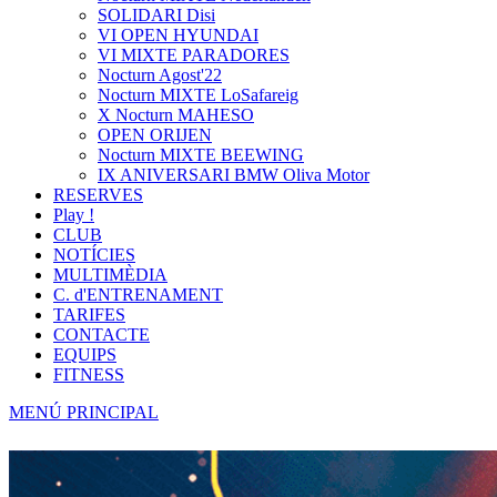
SOLIDARI Disi
VI OPEN HYUNDAI
VI MIXTE PARADORES
Nocturn Agost'22
Nocturn MIXTE LoSafareig
X Nocturn MAHESO
OPEN ORIJEN
Nocturn MIXTE BEEWING
IX ANIVERSARI BMW Oliva Motor
RESERVES
Play !
CLUB
NOTÍCIES
MULTIMÈDIA
C. d'ENTRENAMENT
TARIFES
CONTACTE
EQUIPS
FITNESS
MENÚ PRINCIPAL