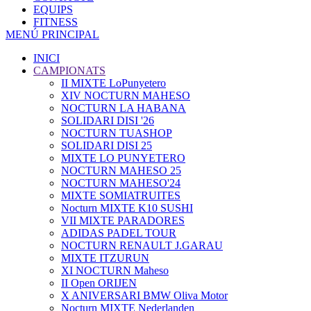
EQUIPS
FITNESS
MENÚ PRINCIPAL
INICI
CAMPIONATS
II MIXTE LoPunyetero
XIV NOCTURN MAHESO
NOCTURN LA HABANA
SOLIDARI DISI '26
NOCTURN TUASHOP
SOLIDARI DISI 25
MIXTE LO PUNYETERO
NOCTURN MAHESO 25
NOCTURN MAHESO'24
MIXTE SOMIATRUITES
Nocturn MIXTE K10 SUSHI
VII MIXTE PARADORES
ADIDAS PADEL TOUR
NOCTURN RENAULT J.GARAU
MIXTE ITZURUN
XI NOCTURN Maheso
II Open ORIJEN
X ANIVERSARI BMW Oliva Motor
Nocturn MIXTE Nederlanden