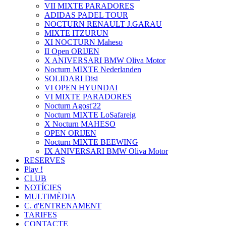
VII MIXTE PARADORES
ADIDAS PADEL TOUR
NOCTURN RENAULT J.GARAU
MIXTE ITZURUN
XI NOCTURN Maheso
II Open ORIJEN
X ANIVERSARI BMW Oliva Motor
Nocturn MIXTE Nederlanden
SOLIDARI Disi
VI OPEN HYUNDAI
VI MIXTE PARADORES
Nocturn Agost'22
Nocturn MIXTE LoSafareig
X Nocturn MAHESO
OPEN ORIJEN
Nocturn MIXTE BEEWING
IX ANIVERSARI BMW Oliva Motor
RESERVES
Play !
CLUB
NOTÍCIES
MULTIMÈDIA
C. d'ENTRENAMENT
TARIFES
CONTACTE