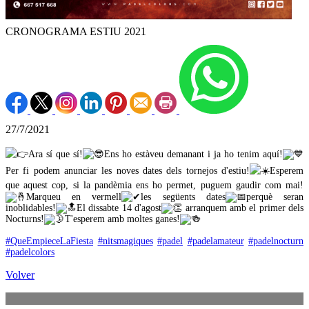
CRONOGRAMA ESTIU 2021
27/7/2021
Ara sí que sí!
Ens ho estàveu demanant i ja ho tenim aquí!
Per fi podem anunciar les noves dates dels tornejos d'estiu!
Esperem
que aquest cop, si la pandèmia ens ho permet, puguem gaudir com mai!
Marqueu en vermell
les següents dates
perquè seran
inoblidables!
El dissabte 14 d'agost
arranquem amb el primer dels
Nocturns!
T'esperem amb moltes ganes!
#QueEmpieceLaFiesta
#nitsmagiques
#padel
#padelamateur
#padelnocturn
#padelcolors
Volver