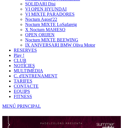
SOLIDARI Disi
VI OPEN HYUNDAI
VI MIXTE PARADORES
Nocturn Agost'22
Nocturn MIXTE LoSafareig
X Nocturn MAHESO
OPEN ORIJEN
Nocturn MIXTE BEEWING
IX ANIVERSARI BMW Oliva Motor
RESERVES
Play !
CLUB
NOTÍCIES
MULTIMÈDIA
C. d'ENTRENAMENT
TARIFES
CONTACTE
EQUIPS
FITNESS
MENÚ PRINCIPAL