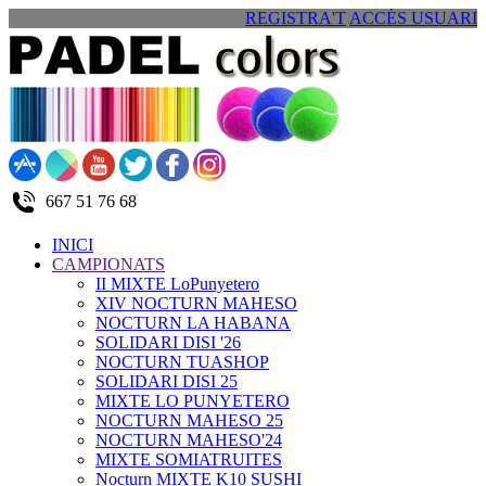
REGISTRA'T
ACCÉS USUARI
667 51 76 68
INICI
CAMPIONATS
II MIXTE LoPunyetero
XIV NOCTURN MAHESO
NOCTURN LA HABANA
SOLIDARI DISI '26
NOCTURN TUASHOP
SOLIDARI DISI 25
MIXTE LO PUNYETERO
NOCTURN MAHESO 25
NOCTURN MAHESO'24
MIXTE SOMIATRUITES
Nocturn MIXTE K10 SUSHI