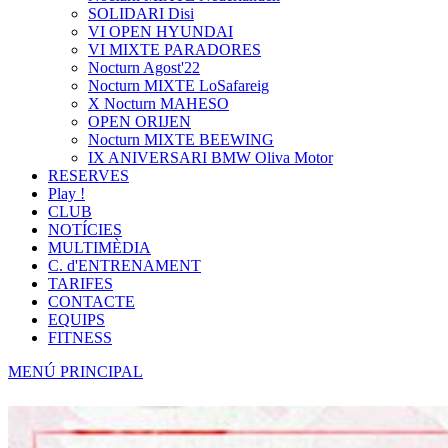
SOLIDARI Disi
VI OPEN HYUNDAI
VI MIXTE PARADORES
Nocturn Agost'22
Nocturn MIXTE LoSafareig
X Nocturn MAHESO
OPEN ORIJEN
Nocturn MIXTE BEEWING
IX ANIVERSARI BMW Oliva Motor
RESERVES
Play !
CLUB
NOTÍCIES
MULTIMÈDIA
C. d'ENTRENAMENT
TARIFES
CONTACTE
EQUIPS
FITNESS
MENÚ PRINCIPAL