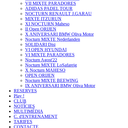
VII MIXTE PARADORES
ADIDAS PADEL TOUR
NOCTURN RENAULT J.GARAU
MIXTE ITZURUN
XI NOCTURN Maheso
II Open ORIJEN
X ANIVERSARI BMW Oliva Motor
Nocturn MIXTE Nederlanden
SOLIDARI Disi
VI OPEN HYUNDAI
VI MIXTE PARADORES
Nocturn Agost'22
Nocturn MIXTE LoSafareig
X Nocturn MAHESO
OPEN ORIJEN
Nocturn MIXTE BEEWING
IX ANIVERSARI BMW Oliva Motor
RESERVES
Play !
CLUB
NOTÍCIES
MULTIMÈDIA
C. d'ENTRENAMENT
TARIFES
CONTACTE