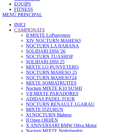
EQUIPS
FITNESS
MENÚ PRINCIPAL
INICI
CAMPIONATS
II MIXTE LoPunyetero
XIV NOCTURN MAHESO
NOCTURN LA HABANA
SOLIDARI DISI '26
NOCTURN TUASHOP
SOLIDARI DISI 25
MIXTE LO PUNYETERO
NOCTURN MAHESO 25
NOCTURN MAHESO'24
MIXTE SOMIATRUITES
Nocturn MIXTE K10 SUSHI
VII MIXTE PARADORES
ADIDAS PADEL TOUR
NOCTURN RENAULT J.GARAU
MIXTE ITZURUN
XI NOCTURN Maheso
II Open ORIJEN
X ANIVERSARI BMW Oliva Motor
Nocturn MIXTE Nederlanden