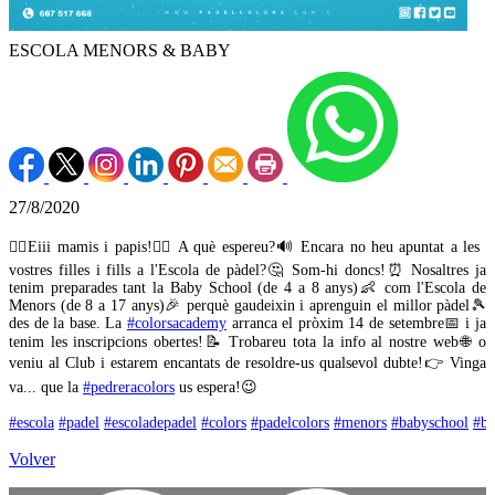
ESCOLA MENORS & BABY
27/8/2020
🙋‍♀️Eiii mamis i papis!🙋‍♂️ A què espereu?🔊 Encara no heu apuntat a les
vostres filles i fills a l'Escola de pàdel?🤔 Som-hi doncs!⏰ Nosaltres ja
tenim preparades tant la Baby School (de 4 a 8 anys)👶 com l'Escola de
Menors (de 8 a 17 anys)🎉 perquè gaudeixin i aprenguin el millor pàdel🎾
des de la base. La
#colorsacademy
arranca el pròxim 14 de setembre📅 i ja
tenim les inscripcions obertes!📝 Trobareu tota la info al nostre web🌐 o
veniu al Club i estarem encantats de resoldre-us qualsevol dubte!👉 Vinga
va... que la
#pedreracolors
us espera!😉
#escola
#padel
#escoladepadel
#colors
#padelcolors
#menors
#babyschool
#b
Volver