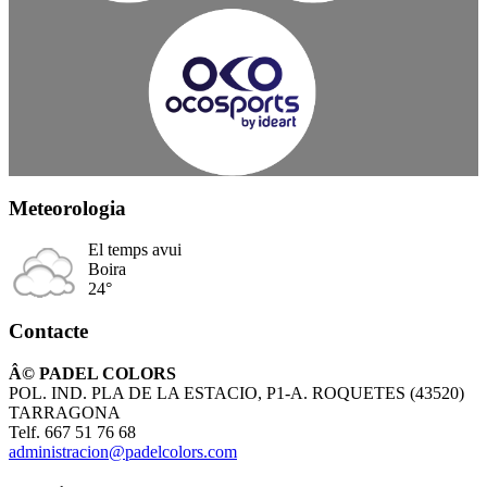
Meteorologia
El temps avui
Boira
24°
Contacte
Â© PADEL COLORS
POL. IND. PLA DE LA ESTACIO, P1-A. ROQUETES (43520)
TARRAGONA
Telf. 667 51 76 68
administracion@padelcolors.com