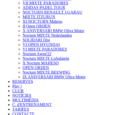
VII MIXTE PARADORES
ADIDAS PADEL TOUR
NOCTURN RENAULT J.GARAU
MIXTE ITZURUN
XI NOCTURN Maheso
II Open ORIJEN
X ANIVERSARI BMW Oliva Motor
Nocturn MIXTE Nederlanden
SOLIDARI Disi
VI OPEN HYUNDAI
VI MIXTE PARADORES
Nocturn Agost'22
Nocturn MIXTE LoSafareig
X Nocturn MAHESO
OPEN ORIJEN
Nocturn MIXTE BEEWING
IX ANIVERSARI BMW Oliva Motor
RESERVES
Play !
CLUB
NOTÍCIES
MULTIMÈDIA
C. d'ENTRENAMENT
TARIFES
CONTACTE