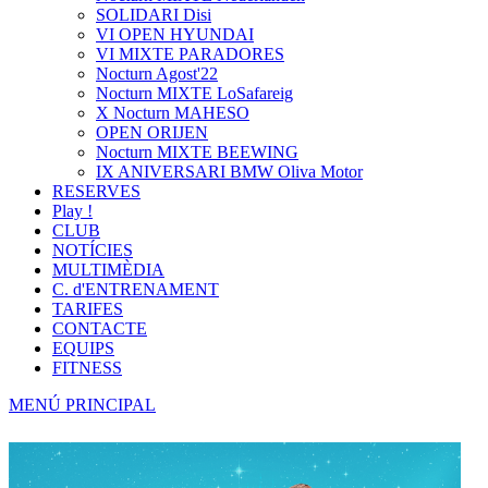
SOLIDARI Disi
VI OPEN HYUNDAI
VI MIXTE PARADORES
Nocturn Agost'22
Nocturn MIXTE LoSafareig
X Nocturn MAHESO
OPEN ORIJEN
Nocturn MIXTE BEEWING
IX ANIVERSARI BMW Oliva Motor
RESERVES
Play !
CLUB
NOTÍCIES
MULTIMÈDIA
C. d'ENTRENAMENT
TARIFES
CONTACTE
EQUIPS
FITNESS
MENÚ PRINCIPAL