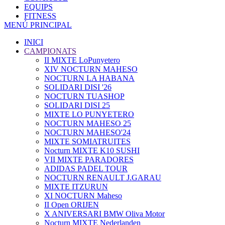
EQUIPS
FITNESS
MENÚ PRINCIPAL
INICI
CAMPIONATS
II MIXTE LoPunyetero
XIV NOCTURN MAHESO
NOCTURN LA HABANA
SOLIDARI DISI '26
NOCTURN TUASHOP
SOLIDARI DISI 25
MIXTE LO PUNYETERO
NOCTURN MAHESO 25
NOCTURN MAHESO'24
MIXTE SOMIATRUITES
Nocturn MIXTE K10 SUSHI
VII MIXTE PARADORES
ADIDAS PADEL TOUR
NOCTURN RENAULT J.GARAU
MIXTE ITZURUN
XI NOCTURN Maheso
II Open ORIJEN
X ANIVERSARI BMW Oliva Motor
Nocturn MIXTE Nederlanden