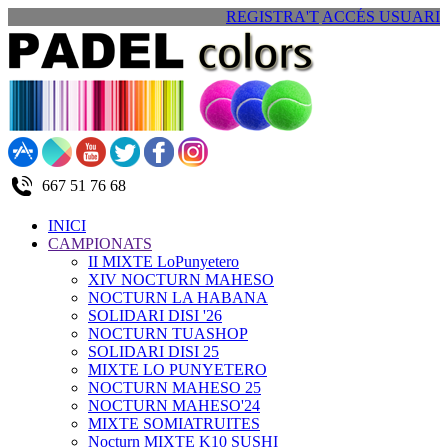
REGISTRA'T
ACCÉS USUARI
667 51 76 68
INICI
CAMPIONATS
II MIXTE LoPunyetero
XIV NOCTURN MAHESO
NOCTURN LA HABANA
SOLIDARI DISI '26
NOCTURN TUASHOP
SOLIDARI DISI 25
MIXTE LO PUNYETERO
NOCTURN MAHESO 25
NOCTURN MAHESO'24
MIXTE SOMIATRUITES
Nocturn MIXTE K10 SUSHI