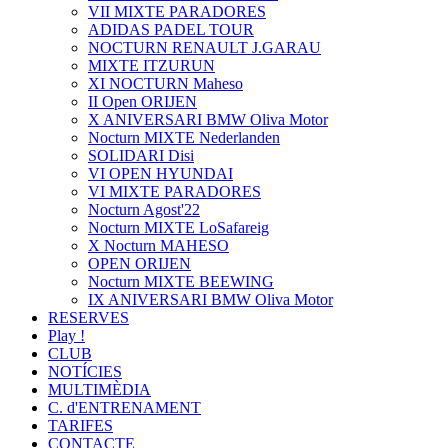
VII MIXTE PARADORES
ADIDAS PADEL TOUR
NOCTURN RENAULT J.GARAU
MIXTE ITZURUN
XI NOCTURN Maheso
II Open ORIJEN
X ANIVERSARI BMW Oliva Motor
Nocturn MIXTE Nederlanden
SOLIDARI Disi
VI OPEN HYUNDAI
VI MIXTE PARADORES
Nocturn Agost'22
Nocturn MIXTE LoSafareig
X Nocturn MAHESO
OPEN ORIJEN
Nocturn MIXTE BEEWING
IX ANIVERSARI BMW Oliva Motor
RESERVES
Play !
CLUB
NOTÍCIES
MULTIMÈDIA
C. d'ENTRENAMENT
TARIFES
CONTACTE