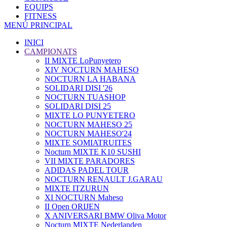
EQUIPS
FITNESS
MENÚ PRINCIPAL
INICI
CAMPIONATS
II MIXTE LoPunyetero
XIV NOCTURN MAHESO
NOCTURN LA HABANA
SOLIDARI DISI '26
NOCTURN TUASHOP
SOLIDARI DISI 25
MIXTE LO PUNYETERO
NOCTURN MAHESO 25
NOCTURN MAHESO'24
MIXTE SOMIATRUITES
Nocturn MIXTE K10 SUSHI
VII MIXTE PARADORES
ADIDAS PADEL TOUR
NOCTURN RENAULT J.GARAU
MIXTE ITZURUN
XI NOCTURN Maheso
II Open ORIJEN
X ANIVERSARI BMW Oliva Motor
Nocturn MIXTE Nederlanden