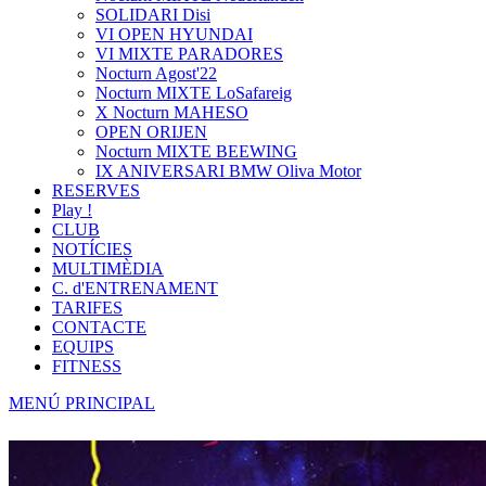
SOLIDARI Disi
VI OPEN HYUNDAI
VI MIXTE PARADORES
Nocturn Agost'22
Nocturn MIXTE LoSafareig
X Nocturn MAHESO
OPEN ORIJEN
Nocturn MIXTE BEEWING
IX ANIVERSARI BMW Oliva Motor
RESERVES
Play !
CLUB
NOTÍCIES
MULTIMÈDIA
C. d'ENTRENAMENT
TARIFES
CONTACTE
EQUIPS
FITNESS
MENÚ PRINCIPAL