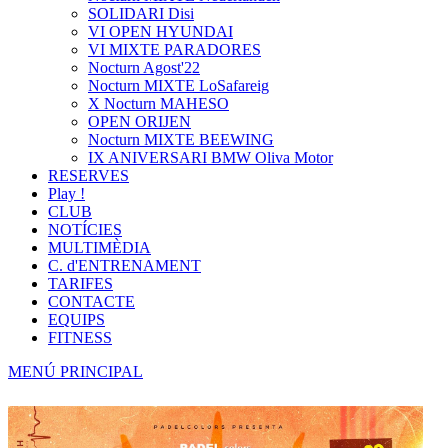
SOLIDARI Disi
VI OPEN HYUNDAI
VI MIXTE PARADORES
Nocturn Agost'22
Nocturn MIXTE LoSafareig
X Nocturn MAHESO
OPEN ORIJEN
Nocturn MIXTE BEEWING
IX ANIVERSARI BMW Oliva Motor
RESERVES
Play !
CLUB
NOTÍCIES
MULTIMÈDIA
C. d'ENTRENAMENT
TARIFES
CONTACTE
EQUIPS
FITNESS
MENÚ PRINCIPAL