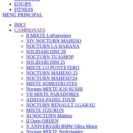
EQUIPS
FITNESS
MENÚ PRINCIPAL
INICI
CAMPIONATS
II MIXTE LoPunyetero
XIV NOCTURN MAHESO
NOCTURN LA HABANA
SOLIDARI DISI '26
NOCTURN TUASHOP
SOLIDARI DISI 25
MIXTE LO PUNYETERO
NOCTURN MAHESO 25
NOCTURN MAHESO'24
MIXTE SOMIATRUITES
Nocturn MIXTE K10 SUSHI
VII MIXTE PARADORES
ADIDAS PADEL TOUR
NOCTURN RENAULT J.GARAU
MIXTE ITZURUN
XI NOCTURN Maheso
II Open ORIJEN
X ANIVERSARI BMW Oliva Motor
Nocturn MIXTE Nederlanden