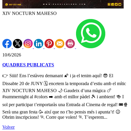
XIV NOCTURN MAHESO
10/6/2026
QUADRES PUBLICATS
👉 Siiii! Ens l’estàveu demanant 🌠 i ja el tenim aquí! 😎 El
Dissabte 20 de JUNY 🗓️ encetem la temporada d’estiu amb el mític
XIV NOCTURN MAHESO 🌙 Gaudeix d’una màgica 🍗
#summernight al #colors ➡️ amb el millor pàdel 🎾 i ambient! 🍻 I
sol per participar t’emportaràs una Entrada al Cinema de regal! 🎟️🍿
Serà una gran festa 🥳 així que no t’ho pensis més i apunta’t! 😉
Obrim inscripcions! 🏃 Corre que volen! 🏃 T’esperem...
Volver