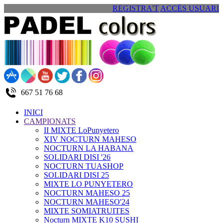
REGISTRA'T
ACCÉS USUARI
667 51 76 68
INICI
CAMPIONATS
II MIXTE LoPunyetero
XIV NOCTURN MAHESO
NOCTURN LA HABANA
SOLIDARI DISI '26
NOCTURN TUASHOP
SOLIDARI DISI 25
MIXTE LO PUNYETERO
NOCTURN MAHESO 25
NOCTURN MAHESO'24
MIXTE SOMIATRUITES
Nocturn MIXTE K10 SUSHI