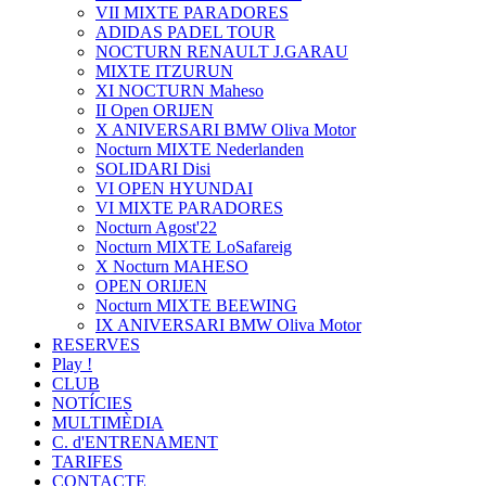
VII MIXTE PARADORES
ADIDAS PADEL TOUR
NOCTURN RENAULT J.GARAU
MIXTE ITZURUN
XI NOCTURN Maheso
II Open ORIJEN
X ANIVERSARI BMW Oliva Motor
Nocturn MIXTE Nederlanden
SOLIDARI Disi
VI OPEN HYUNDAI
VI MIXTE PARADORES
Nocturn Agost'22
Nocturn MIXTE LoSafareig
X Nocturn MAHESO
OPEN ORIJEN
Nocturn MIXTE BEEWING
IX ANIVERSARI BMW Oliva Motor
RESERVES
Play !
CLUB
NOTÍCIES
MULTIMÈDIA
C. d'ENTRENAMENT
TARIFES
CONTACTE